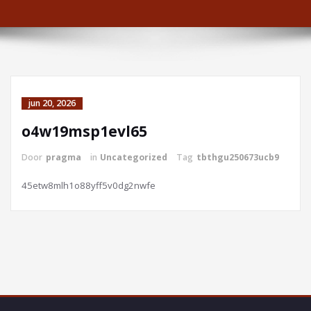
jun 20, 2026
o4w19msp1evl65
Door
pragma
in
Uncategorized
Tag
tbthgu250673ucb9
45etw8mlh1o88yff5v0dg2nwfe