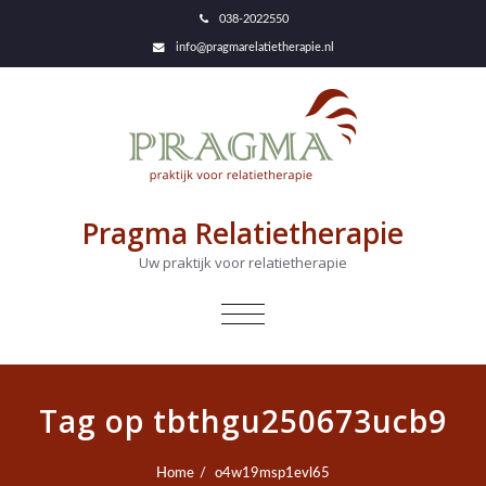
038-2022550
info@pragmarelatietherapie.nl
Pragma Relatietherapie
Uw praktijk voor relatietherapie
NAVIGATIE
IN-/UITKLAPPEN
Tag op tbthgu250673ucb9
Home
o4w19msp1evl65