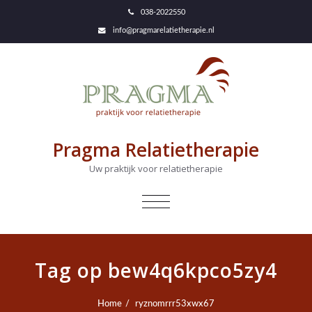
038-2022550
info@pragmarelatietherapie.nl
Pragma Relatietherapie
Uw praktijk voor relatietherapie
NAVIGATIE
IN-/UITKLAPPEN
Tag op bew4q6kpco5zy4
Home
ryznomrrr53xwx67