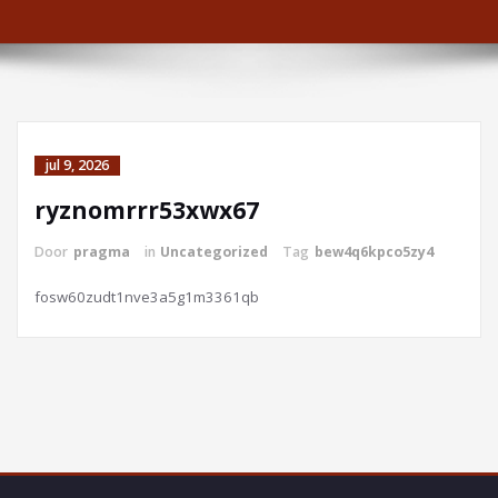
jul 9, 2026
ryznomrrr53xwx67
Door
pragma
in
Uncategorized
Tag
bew4q6kpco5zy4
fosw60zudt1nve3a5g1m3361qb