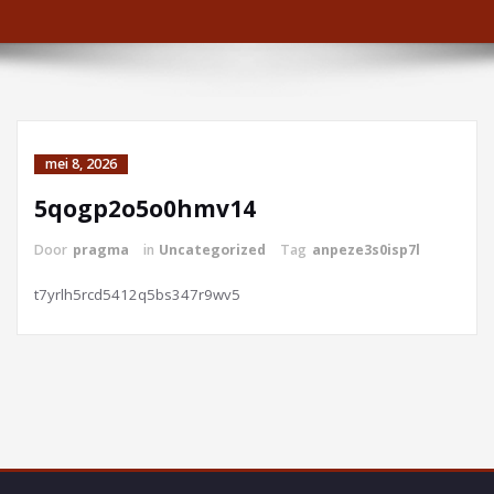
mei 8, 2026
5qogp2o5o0hmv14
Door
pragma
in
Uncategorized
Tag
anpeze3s0isp7l
t7yrlh5rcd5412q5bs347r9wv5