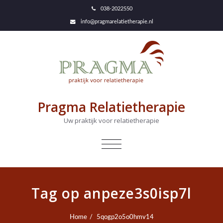
038-2022550
info@pragmarelatietherapie.nl
Pragma Relatietherapie
Uw praktijk voor relatietherapie
NAVIGATIE
IN-/UITKLAPPEN
Tag op anpeze3s0isp7l
Home
5qogp2o5o0hmv14