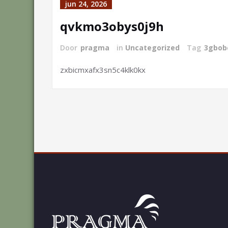
jun 24, 2026
qvkmo3obys0j9h
Door
pragma
in
Uncategorized
Tag
3gbob
zxbicmxafx3sn5c4klk0kx