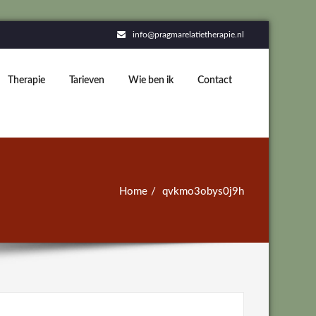
info@pragmarelatietherapie.nl
Therapie
Tarieven
Wie ben ik
Contact
Home
qvkmo3obys0j9h